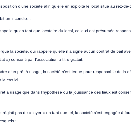
disposition d’une société afin qu’elle en exploite le local situé au rez
ubit un incendie…
i rappelle qu’en tant que locataire du local, celle-ci est présumée resp
orque la société, qui rappelle qu’elle n’a signé aucun contrat de bail av
 ») consenti par l’association à titre gratuit.
cadre d’un prêt à usage, la société n’est tenue pour responsable de la d
s le cas ici…
a prêt à usage que dans l’hypothèse où la jouissance des lieux est conse
e réglait pas de « loyer » en tant que tel, la société s’est engagée à fo
esquels :