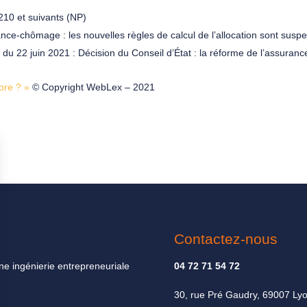
210 et suivants (NP)
rance-chômage : les nouvelles règles de calcul de l’allocation sont sus
du 22 juin 2021 : Décision du Conseil d’État : la réforme de l’assura
ore ? »
© Copyright WebLex – 2021
Contactez-nous
ne ingénierie entrepreneuriale
04 72 71 54 72
30, rue Pré Gaudry, 69007 Ly