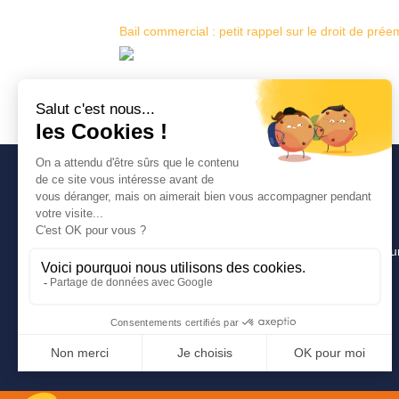
Bail commercial : petit rappel sur le droit de prée
Avancia
Un cabinet d’expertise comptable lyonnais pour u
pragmatique, innovante et efficace.