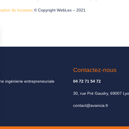
mption du locataire
© Copyright WebLex – 2021
Contactez-nous
ne ingénierie entrepreneuriale
04 72 71 54 72
30, rue Pré Gaudry, 69007 Ly
contact@avancia.fr