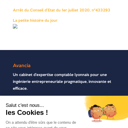
Arrêt du Conseil d’Etat du 1er juillet 2020, n°433293
La petite histoire du jour
Avancia
Un cabinet d’expertise comptable lyonnais pour une
ingénierie entrepreneuriale pragmatique, innovante et
efficace.
Contactez-nous
04 72 71 54 72
30, rue Pré Gaudry, 69007 Lyon