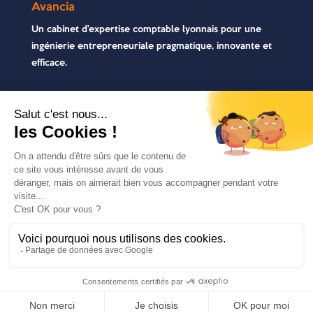
Avancia
Un cabinet d’expertise comptable lyonnais pour une
ingénierie entrepreneuriale pragmatique, innovante et
efficace.
Contactez-nous
04 72 71 54 72
30, rue Pré Gaudry, 69007 Lyon
contact@avancia.fr
COPYRIGHT 2021 - AVANCIA | TOUS DROITS
RÉSERVÉS | RÉALISÉ PAR
MARKET-ON
|
MENTIONS
LÉGALES