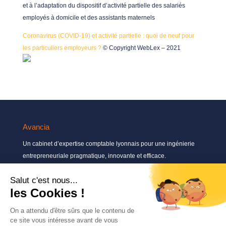
et à l’adaptation du dispositif d’activité partielle des salariés
employés à domicile et des assistants maternels
Coronavirus (COVID-19) et activité partielle : quoi de neuf pour
les particuliers employeurs ?
© Copyright WebLex – 2021
Avancia
Un cabinet d’expertise comptable lyonnais pour une ingénierie
entrepreneuriale pragmatique, innovante et efficace.
Contactez-nous
04 72 71 54 72
30, rue Pré Gaudry, 69007 Lyon