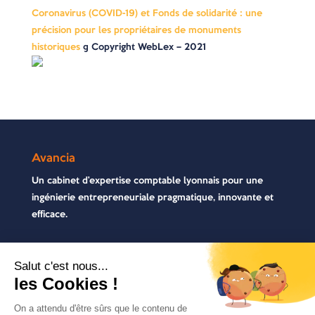
Coronavirus (COVID-19) et Fonds de solidarité : une
précision pour les propriétaires de monuments
historiques
© Copyright WebLex – 2021
Avancia
Un cabinet d’expertise comptable lyonnais pour une
ingénierie entrepreneuriale pragmatique, innovante et
efficace.
Contactez-nous
04 72 71 54 72
30, rue Pré Gaudry, 69007 Lyon