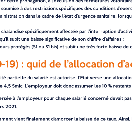
er cette propagation, à l’exclusion des fermetures volontaire
 soumise à des restrictions spécifiques des conditions d’exer
inistration dans le cadre de l’état d’urgence sanitaire, lorsqu’
 chalandise spécifiquement affectée par l’interruption d’activ
qu’il subit une baisse significative de son chiffre d’affaires ;
urs protégés (S1 ou S1 bis) et subit une très forte baisse de ch
9) : quid de l’allocation d’ac
ité partielle du salarié est autorisé, l’Etat verse une alloca
de 4,5 Smic. L’employeur doit donc assumer les 10 % restants s
le versée à l’employeur pour chaque salarié concerné devait p
ars 2021.
ment vient finalement d’amorcer la baisse de ce taux. Ainsi