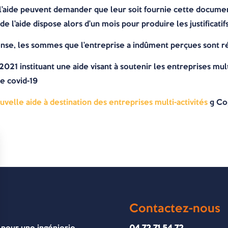
e l’aide peuvent demander que leur soit fournie cette docu
 de l’aide dispose alors d’un mois pour produire les justificat
onse, les sommes que l’entreprise a indûment perçues sont ré
21 instituant une aide visant à soutenir les entreprises multi-
e covid-19
uvelle aide à destination des entreprises multi-activités
© Co
Contactez-nous
 pour une ingénierie
04 72 71 54 72