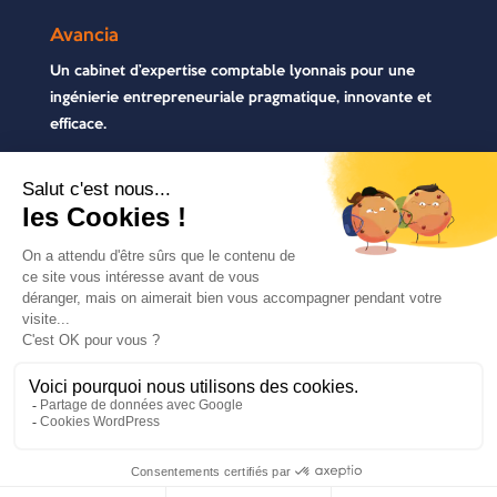
Avancia
Un cabinet d’expertise comptable lyonnais pour une
ingénierie entrepreneuriale pragmatique, innovante et
efficace.
Contactez-nous
04 72 71 54 72
30, rue Pré Gaudry, 69007 Lyon
contact@avancia.fr
COPYRIGHT 2021 - AVANCIA | TOUS DROITS
RÉSERVÉS | RÉALISÉ PAR
MARKET-ON
|
MENTIONS