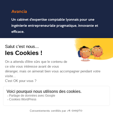
Avancia
Un cabinet d’expertise comptable lyonnais pour une
ingénierie entrepreneuriale pragmatique, innovante et
efficace.
Contactez-nous
04 72 71 54 72
30, rue Pré Gaudry, 69007 Lyon
contact@avancia.fr
COPYRIGHT 2021 - AVANCIA | TOUS DROITS
RÉSERVÉS | RÉALISÉ PAR
MARKET-ON
|
MENTIONS