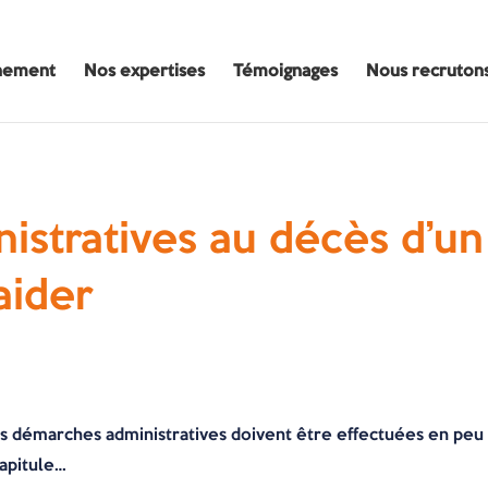
nement
Nos expertises
Témoignages
Nous recruton
stratives au décès d’un
aider
 démarches administratives doivent être effectuées en peu 
capitule…