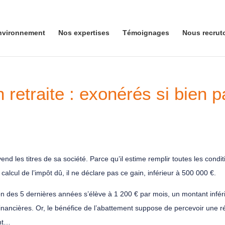
nvironnement
Nos expertises
Témoignages
Nous recrut
n retraite : exonérés si bien 
vend les titres de sa société. Parce qu’il estime remplir toutes les cond
e calcul de l’impôt dû, il ne déclare pas ce gain, inférieur à 500 000 €.
on des 5 dernières années s’élève à 1 200 € par mois, un montant infér
s financières. Or, le bénéfice de l’abattement suppose de percevoir une r
ent…