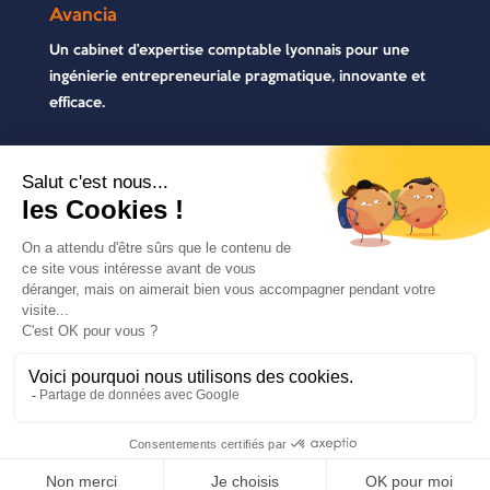
Avancia
Un cabinet d’expertise comptable lyonnais pour une
ingénierie entrepreneuriale pragmatique, innovante et
efficace.
Contactez-nous
04 72 71 54 72
30, rue Pré Gaudry, 69007 Lyon
contact@avancia.fr
COPYRIGHT 2021 - AVANCIA | TOUS DROITS
RÉSERVÉS | RÉALISÉ PAR
MARKET-ON
|
MENTIONS
LÉGALES