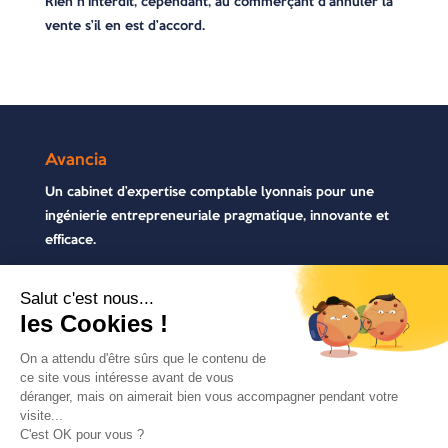
Rien n’interdit, cependant, au commerçant d’annuler la
vente s’il en est d’accord.
Avancia
Un cabinet d’expertise comptable lyonnais pour une
ingénierie entrepreneuriale pragmatique, innovante et
efficace.
Contactez-nous
04 72 71 54 72
30, rue Pré Gaudry, 69007 Lyon
contact@avancia.fr