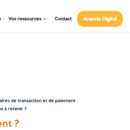
Avancia Digital
s
Vos ressources
Contact
taires de transaction et de paiement
s à retenir ?
ent ?