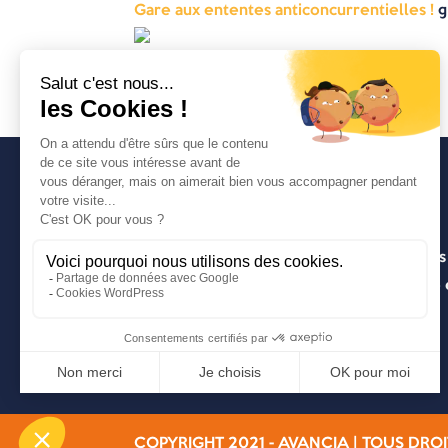
Gare aux ententes anticoncurrentielles !
©
Avancia
Un cabinet d’expertise comptable lyonnais
entrepreneuriale pragmatique, innovante e
COPYRIGHT 2021 - AVANCIA | TOUS DROI