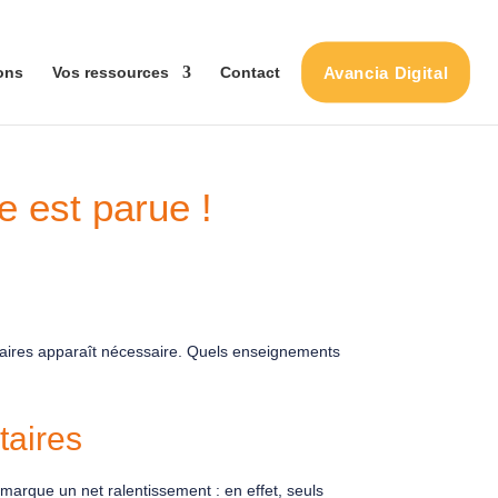
Avancia Digital
ons
Vos ressources
Contact
te est parue !
otaires apparaît nécessaire. Quels enseignements
taires
marque un net ralentissement : en effet, seuls