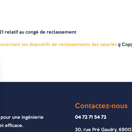
1 relatif au congé de reclassement
ernant les dispositifs de reclassements des salariés
© Copy
Contactez-nous
 pour une ingénierie
04 72 71 54 72
t efficace.
30, rue Pré Gaudry, 6900