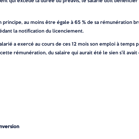
nt qui excède la durée du préavis, le salarié doit bénéficie
n principe, au moins être égale à 65 % de sa rémunération 
édant la notification du licenciement.
alarié a exercé au cours de ces 12 mois son emploi à temps pa
ette rémunération, du salaire qui aurait été le sien s’il avait
nversion