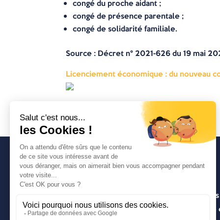
congé du proche aidant ;
congé de présence parentale ;
congé de solidarité familiale.
Source
: Décret n° 2021-626 du 19 mai 202
Licenciement économique : du nouveau conc
Avancia
Un cabinet d’expertise comptable lyonnais
entrepreneuriale pragmatique, innovante e