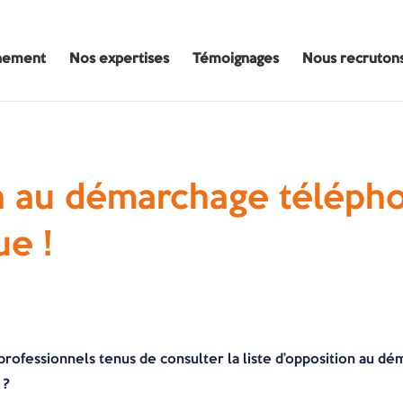
nement
Nos expertises
Témoignages
Nous recruton
on au démarchage télépho
e !
professionnels tenus de consulter la liste d’opposition au d
 ?