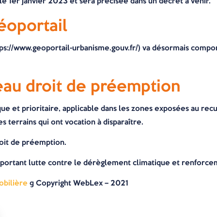
le 1er janvier 2023 et sera précisée dans un décret à venir.
éoportail
tps://www.geoportail-urbanisme.gouv.fr/) va désormais compor
eau droit de préemption
que et prioritaire, applicable dans les zones exposées au recu
s terrains qui ont vocation à disparaître.
oit de préemption.
portant lutte contre le dérèglement climatique et renforceme
obilière
© Copyright WebLex – 2021