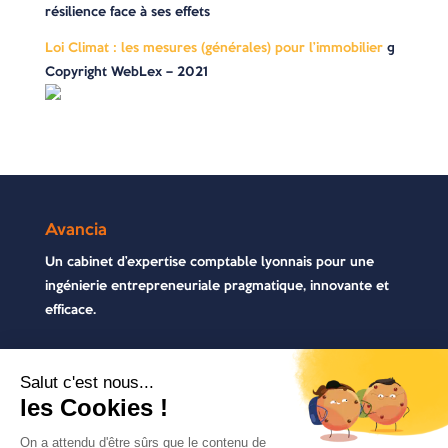
résilience face à ses effets
Loi Climat : les mesures (générales) pour l’immobilier
©
Copyright WebLex – 2021
Avancia
Un cabinet d’expertise comptable lyonnais pour une
ingénierie entrepreneuriale pragmatique, innovante et
efficace.
Contactez-nous
04 72 71 54 72
30, rue Pré Gaudry, 69007 Lyon