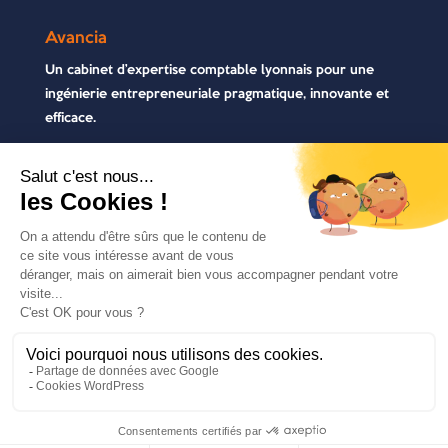
Avancia
Un cabinet d’expertise comptable lyonnais pour une
ingénierie entrepreneuriale pragmatique, innovante et
efficace.
Contactez-nous
04 72 71 54 72
30, rue Pré Gaudry, 69007 Lyon
contact@avancia.fr
COPYRIGHT 2021 - AVANCIA | TOUS DROITS
RÉSERVÉS | RÉALISÉ PAR
MARKET-ON
|
MENTIONS