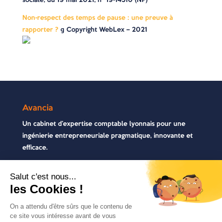
Non-respect des temps de pause : une preuve à
rapporter ?
© Copyright WebLex – 2021
Avancia
Un cabinet d’expertise comptable lyonnais pour une
ingénierie entrepreneuriale pragmatique, innovante et
efficace.
Contactez-nous
04 72 71 54 72
30, rue Pré Gaudry, 69007 Lyon