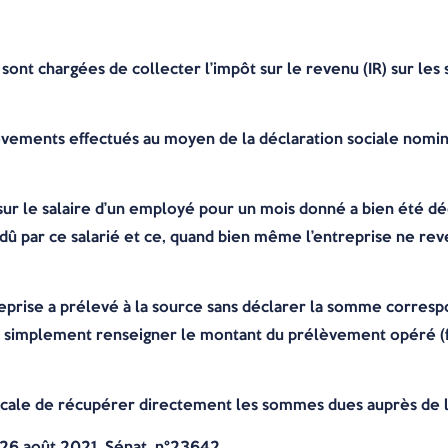
 sont chargées de collecter l’impôt sur le revenu (IR) sur les
lèvements effectués au moyen de la déclaration sociale nomina
 sur le salaire d’un employé pour un mois donné a bien été d
R dû par ce salarié et ce, quand bien même l’entreprise ne r
eprise a prélevé à la source sans déclarer la somme correspo
ra simplement renseigner le montant du prélèvement opéré (fig
 fiscale de récupérer directement les sommes dues auprès de l
 26 août 2021, Sénat, n°23642