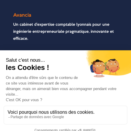
Avancia
Un cabinet d’expertise comptable lyonnais pour une
ingénierie entrepreneuriale pragmatique, innovante et
efficace.
Contactez-nous
04 72 71 54 72
30, rue Pré Gaudry, 69007 Lyon
contact@avancia.fr
COPYRIGHT 2021 - AVANCIA | TOUS DROITS
RÉSERVÉS | RÉALISÉ PAR
MARKET-ON
|
MENTIONS