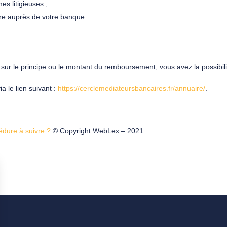
 litigieuses ;
ire auprès de votre banque.
sur le principe ou le montant du remboursement, vous avez la possibili
a le lien suivant :
https://cerclemediateursbancaires.fr/annuaire/
.
cédure à suivre ?
© Copyright WebLex – 2021