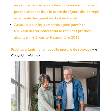
en œuvre de prestations de suppléance à domicile du
proche aidant et dans le cadre de séjours dits de répit
aidant-aidé dérogeant au droit du travail
Actualité pour-les-personnes-agees.gouv.fr : «
Nouveau décret concernant le répit des proches
aidants », mis à jour le 9 septembre 2025
Proches aidants : une nouvelle mesure de relayage
– ©
Copyright WebLex