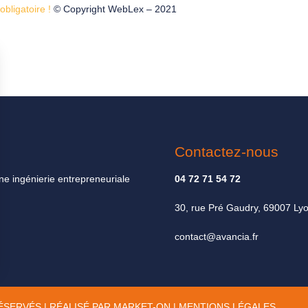
bligatoire !
© Copyright WebLex – 2021
Contactez-nous
ne ingénierie entrepreneuriale
04 72 71 54 72
30, rue Pré Gaudry, 69007 Ly
contact@avancia.fr
RÉSERVÉS | RÉALISÉ PAR
MARKET-ON
|
MENTIONS LÉGALES