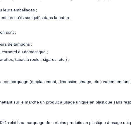
u leurs emballages ;
t lorsqu’ils sont jetés dans la nature.
on sont :
teurs de tampons ;
e corporel ou domestique ;
rettes, tabac à rouler, cigares, etc.) ;
de ce marquage (emplacement, dimension, image, etc.) varient en fonc
 mettant sur le marché un produit à usage unique en plastique sans resp
21 relatif au marquage de certains produits en plastique à usage uni