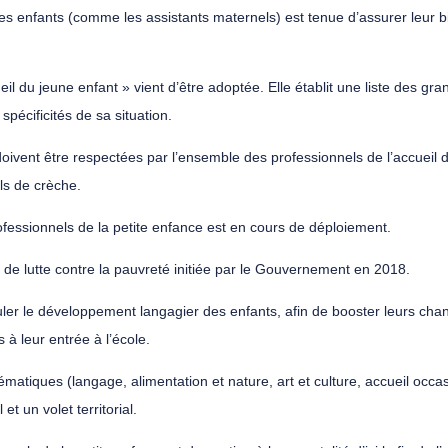
es enfants (comme les assistants maternels) est tenue d’assurer leur b
il du jeune enfant » vient d’être adoptée. Elle établit une liste des gra
spécificités de sa situation.
i, doivent être respectées par l’ensemble des professionnels de l’accueil
ls de crèche.
essionnels de la petite enfance est en cours de déploiement.
et de lutte contre la pauvreté initiée par le Gouvernement en 2018.
imuler le développement langagier des enfants, afin de booster leurs cha
s à leur entrée à l’école.
hématiques (langage, alimentation et nature, art et culture, accueil occ
t un volet territorial.