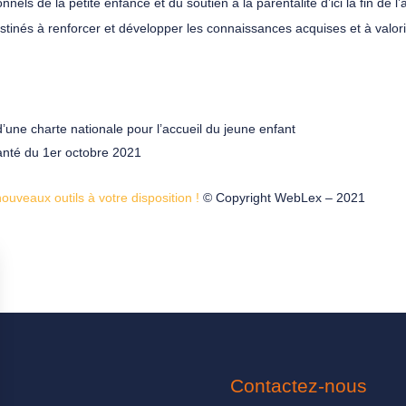
onnels de la petite enfance et du soutien à la parentalité d’ici la fin de
tinés à renforcer et développer les connaissances acquises et à valoriser
’une charte nationale pour l’accueil du jeune enfant
 santé du 1er octobre 2021
ouveaux outils à votre disposition !
© Copyright WebLex – 2021
Contactez-nous