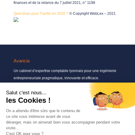
finances et de la relance du 7 juillet 2021, n° 1198
Quel bilan pour Tracfin en 2020 ?
© Copyright WebLex – 2021
Avancia
Un cabinet d’expertise comptable lyonnais pour une ingénierie
entrepreneuriale pragmatique, innovante et efficace.
Contactez-nous
04 72 71 54 72
30, rue Pré Gaudry, 69007 Lyon
contact@avancia.fr