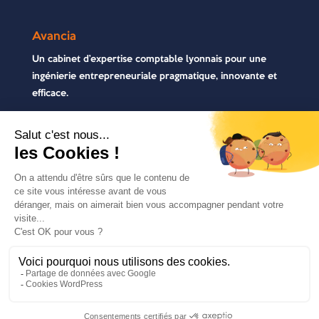
Avancia
Un cabinet d’expertise comptable lyonnais pour une
ingénierie entrepreneuriale pragmatique, innovante et
efficace.
Contactez-nous
04 72 71 54 72
30, rue Pré Gaudry, 69007 Lyon
contact@avancia.fr
COPYRIGHT 2021 - AVANCIA | TOUS DROITS
RÉSERVÉS | RÉALISÉ PAR
MARKET-ON
|
MENTIONS