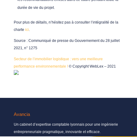
durée de vie du projet.
Pour plus de détails, n’hésitez pas à consulter l’intégralité de la
charte
ici
.
Source : Communiqué de presse du Gouvernement du 28 juillet
2021, n° 1275
Secteur de l’immobilier logistique : vers une meilleure
performance environnementale !
© Copyright WebLex – 2021
Avancia
Un cabinet d’expertise comptable lyonnais pour une ingénierie
entrepreneuriale pragmatique, innovante et efficace.