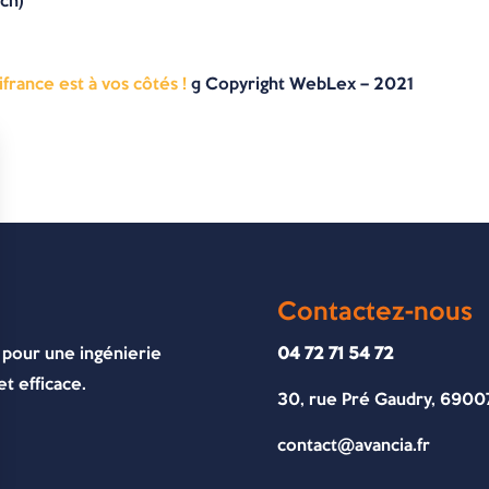
uch)
ifrance est à vos côtés !
© Copyright WebLex – 2021
Contactez-nous
 pour une ingénierie
04 72 71 54 72
t efficace.
30, rue Pré Gaudry, 6900
contact@avancia.fr